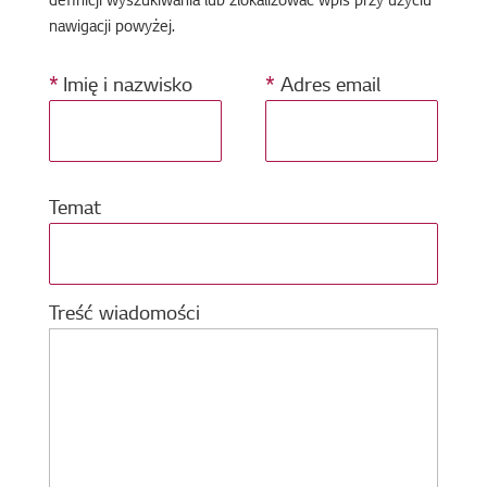
definicji wyszukiwania lub zlokalizować wpis przy użyciu
nawigacji powyżej.
*
Imię i nazwisko
*
Adres email
Temat
Treść wiadomości