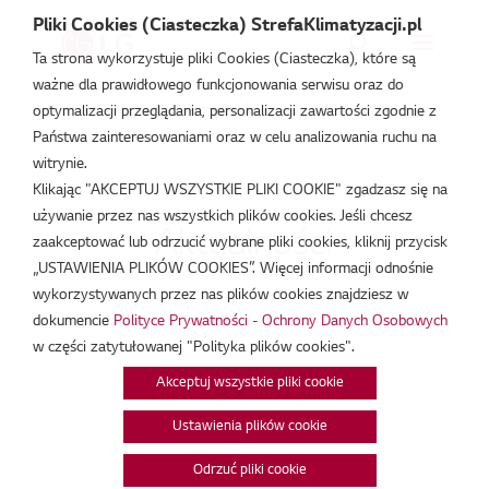
Pliki Cookies (Ciasteczka) StrefaKlimatyzacji.pl
Ta strona wykorzystuje pliki Cookies (Ciasteczka), które są
ważne dla prawidłowego funkcjonowania serwisu oraz do
Strefa Klimatyzacji
/
Aktualności
optymalizacji przeglądania, personalizacji zawartości zgodnie z
Państwa zainteresowaniami oraz w celu analizowania ruchu na
witrynie.
Klikając "AKCEPTUJ WSZYSTKIE PLIKI COOKIE" zgadzasz się na
używanie przez nas wszystkich plików cookies. Jeśli chcesz
Aktualności
zaakceptować lub odrzucić wybrane pliki cookies, kliknij przycisk
„USTAWIENIA PLIKÓW COOKIES”. Więcej informacji odnośnie
wykorzystywanych przez nas plików cookies znajdziesz w
dokumencie
Polityce Prywatności - Ochrony Danych Osobowych
w części zatytułowanej "Polityka plików cookies".
Akceptuj wszystkie pliki cookie
Ustawienia plików cookie
Odrzuć pliki cookie