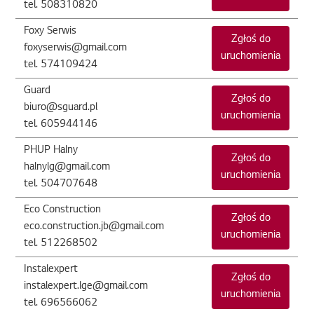
tel. 508310820
Foxy Serwis
Zgłoś do
foxyserwis@gmail.com
uruchomienia
tel. 574109424
Guard
Zgłoś do
biuro@sguard.pl
uruchomienia
tel. 605944146
PHUP Halny
Zgłoś do
halnylg@gmail.com
uruchomienia
tel. 504707648
Eco Construction
Zgłoś do
eco.construction.jb@gmail.com
uruchomienia
tel. 512268502
Instalexpert
Zgłoś do
instalexpert.lge@gmail.com
uruchomienia
tel. 696566062