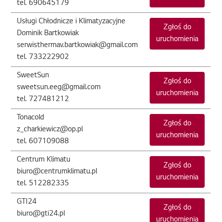
tel. 690645179
Usługi Chłodnicze i Klimatyzacyjne
Zgłoś do
Dominik Bartkowiak
uruchomienia
serwisthermav.bartkowiak@gmail.com
tel. 733222902
SweetSun
Zgłoś do
sweetsun.eeg@gmail.com
uruchomienia
tel. 727481212
Tonacold
Zgłoś do
z_charkiewicz@op.pl
uruchomienia
tel. 607109088
Centrum Klimatu
Zgłoś do
biuro@centrumklimatu.pl
uruchomienia
tel. 512282335
GTI24
Zgłoś do
biuro@gti24.pl
uruchomienia