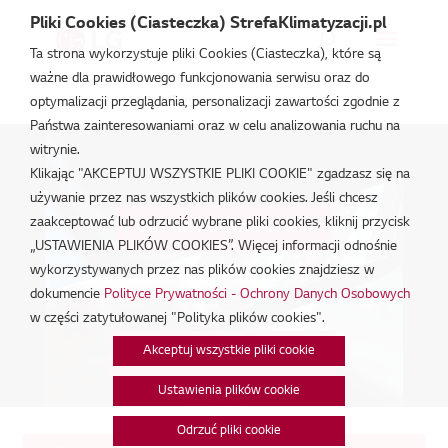
Pliki Cookies (Ciasteczka) StrefaKlimatyzacji.pl
Ta strona wykorzystuje pliki Cookies (Ciasteczka), które są
ważne dla prawidłowego funkcjonowania serwisu oraz do
Strefa Klimatyzacji
/
Serwis
optymalizacji przeglądania, personalizacji zawartości zgodnie z
Państwa zainteresowaniami oraz w celu analizowania ruchu na
witrynie.
Klikając "AKCEPTUJ WSZYSTKIE PLIKI COOKIE" zgadzasz się na
używanie przez nas wszystkich plików cookies. Jeśli chcesz
zaakceptować lub odrzucić wybrane pliki cookies, kliknij przycisk
WARUNKI INSTALACJI
„USTAWIENIA PLIKÓW COOKIES”. Więcej informacji odnośnie
wykorzystywanych przez nas plików cookies znajdziesz w
dokumencie
Polityce Prywatności - Ochrony Danych Osobowych
w części zatytułowanej "Polityka plików cookies".
OZNAKUJ SAMOCHÓD
Akceptuj wszystkie pliki cookie
Ustawienia plików cookie
Odrzuć pliki cookie