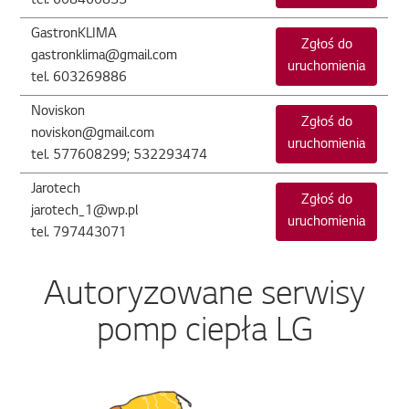
tel. 608460833
GastronKLIMA
Zgłoś do
gastronklima@gmail.com
uruchomienia
tel. 603269886
Noviskon
Zgłoś do
noviskon@gmail.com
uruchomienia
tel. 577608299; 532293474
Jarotech
Zgłoś do
jarotech_1@wp.pl
uruchomienia
tel. 797443071
Autoryzowane serwisy
pomp ciepła LG