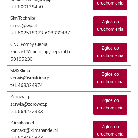
uruchomienia
tel. 600129450
Sim Technika
Zgłoś do
simsc@wp.pl
uruchomienia
tel. 602518923, 608330487
CNC Pompy Ciepła
Zgłoś do
kontakt@cncpompyciepla.pl tel.
uruchomienia
501952301
SMSKlima
Zgłoś do
serwis@smsklima.pl
uruchomienia
tel. 468324974
Zerowat.pl
Zgłoś do
serwis@zerowat.pl
uruchomienia
tel. 664222333
Klimahandel
Zgłoś do
kontakt@klimahandel.pl
uruchomienia