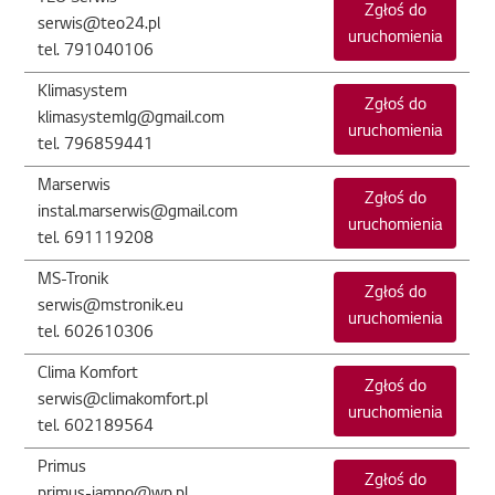
Zgłoś do
serwis@teo24.pl
uruchomienia
tel. 791040106
Klimasystem
Zgłoś do
klimasystemlg@gmail.com
uruchomienia
tel. 796859441
Marserwis
Zgłoś do
instal.marserwis@gmail.com
uruchomienia
tel. 691119208
MS-Tronik
Zgłoś do
serwis@mstronik.eu
uruchomienia
tel. 602610306
Clima Komfort
Zgłoś do
serwis@climakomfort.pl
uruchomienia
tel. 602189564
Primus
Zgłoś do
primus-jamno@wp.pl