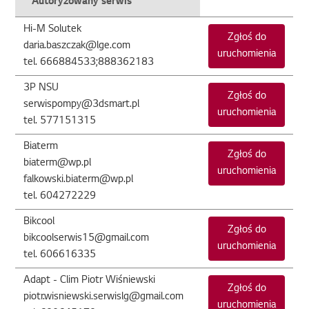
Autoryzowany serwis
Hi-M Solutek
Zgłoś do
daria.baszczak@lge.com
uruchomienia
tel. 666884533;888362183
3P NSU
Zgłoś do
serwispompy@3dsmart.pl
uruchomienia
tel. 577151315
Biaterm
Zgłoś do
biaterm@wp.pl
uruchomienia
falkowski.biaterm@wp.pl
tel. 604272229
Bikcool
Zgłoś do
bikcoolserwis15@gmail.com
uruchomienia
tel. 606616335
Adapt - Clim Piotr Wiśniewski
Zgłoś do
piotr.wisniewski.serwislg@gmail.com
uruchomienia