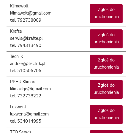
Klimawolt
Zgłoś do
klimawolt@gmail.com
uruchomienia
tel. 792738009
Krafte
Zgłoś do
serwis@krafte.pl
uruchomienia
tel. 794313490
Tech-K
Zgłoś do
andrzej@tech-k.pl
uruchomienia
tel. 510506706
PPHU Klimax
Zgłoś do
klimaxlge@gmail.com
uruchomienia
tel. 732738222
Luxwent
Zgłoś do
luxwent@gmail.com
uruchomienia
tel. 534014995
TEO Serwis