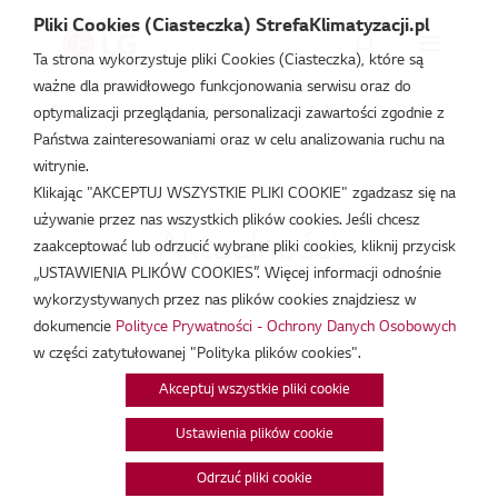
Pliki Cookies (Ciasteczka) StrefaKlimatyzacji.pl
Ta strona wykorzystuje pliki Cookies (Ciasteczka), które są
ważne dla prawidłowego funkcjonowania serwisu oraz do
Strefa Klimatyzacji
/
Aktualności
optymalizacji przeglądania, personalizacji zawartości zgodnie z
Państwa zainteresowaniami oraz w celu analizowania ruchu na
witrynie.
Klikając "AKCEPTUJ WSZYSTKIE PLIKI COOKIE" zgadzasz się na
używanie przez nas wszystkich plików cookies. Jeśli chcesz
Aktualności
zaakceptować lub odrzucić wybrane pliki cookies, kliknij przycisk
„USTAWIENIA PLIKÓW COOKIES”. Więcej informacji odnośnie
wykorzystywanych przez nas plików cookies znajdziesz w
dokumencie
Polityce Prywatności - Ochrony Danych Osobowych
w części zatytułowanej "Polityka plików cookies".
Akceptuj wszystkie pliki cookie
Ustawienia plików cookie
Odrzuć pliki cookie