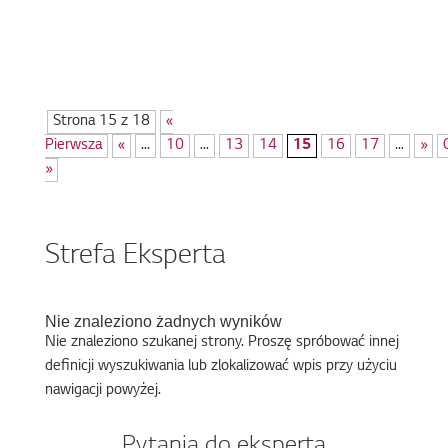
podłączyć do wielu tradycyjnych sprzętów AGD,
przystosowując je w […]
Strona 15 z 18
«
Pierwsza
«
...
10
...
13
14
15
16
17
...
»
»
Strefa Eksperta
Nie znaleziono żadnych wyników
Nie znaleziono szukanej strony. Proszę spróbować innej
definicji wyszukiwania lub zlokalizować wpis przy użyciu
nawigacji powyżej.
Pytania do eksperta