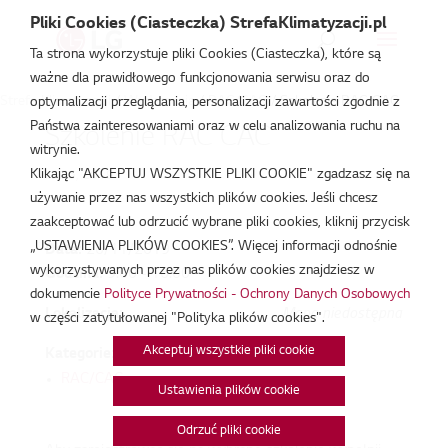
Pliki Cookies (Ciasteczka) StrefaKlimatyzacji.pl
Ta strona wykorzystuje pliki Cookies (Ciasteczka), które są
ważne dla prawidłowego funkcjonowania serwisu oraz do
Strefa Klimatyzacji
/
Wydarzenia
/
RAC/CAC
/
Szkolenie RAC CAC
optymalizacji przeglądania, personalizacji zawartości zgodnie z
Państwa zainteresowaniami oraz w celu analizowania ruchu na
Szkolenie RAC CAC
witrynie.
Klikając "AKCEPTUJ WSZYSTKIE PLIKI COOKIE" zgadzasz się na
lis 26, 2019
używanie przez nas wszystkich plików cookies. Jeśli chcesz
zaakceptować lub odrzucić wybrane pliki cookies, kliknij przycisk
„USTAWIENIA PLIKÓW COOKIES”. Więcej informacji odnośnie
Data:
26/11/2019
wykorzystywanych przez nas plików cookies znajdziesz w
Godzina:
9:00 - 16:00
dokumencie
Polityce Prywatności - Ochrony Danych Osobowych
Lokalizacja:
Mapa niedostępna
w części zatytułowanej "Polityka plików cookies".
Akceptuj wszystkie pliki cookie
Kategorie:
RAC/CAC
Ustawienia plików cookie
Odrzuć pliki cookie