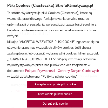
Pliki Cookies (Ciasteczka) StrefaKlimatyzacji.pl
Ta strona wykorzystuje pliki Cookies (Ciasteczka), które są
ważne dla prawidłowego funkcjonowania serwisu oraz do
Strefa Klimatyzacji
/
Wydarzenia
/
RAC/CAC
/
rac/cac online
optymalizacji przeglądania, personalizacji zawartości zgodnie z
Państwa zainteresowaniami oraz w celu analizowania ruchu na
rac/cac online
witrynie.
Klikając "AKCEPTUJ WSZYSTKIE PLIKI COOKIE" zgadzasz się na
cze 2, 2020
używanie przez nas wszystkich plików cookies. Jeśli chcesz
zaakceptować lub odrzucić wybrane pliki cookies, kliknij przycisk
„USTAWIENIA PLIKÓW COOKIES”. Więcej informacji odnośnie
Data:
02/06/2020
wykorzystywanych przez nas plików cookies znajdziesz w
Godzina:
9:00 - 15:00
dokumencie
Polityce Prywatności - Ochrony Danych Osobowych
Lokalizacja:
Mapa niedostępna
w części zatytułowanej "Polityka plików cookies".
Akceptuj wszystkie pliki cookie
Kategorie:
RAC/CAC
Ustawienia plików cookie
Odrzuć pliki cookie