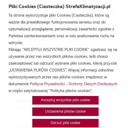
Pliki Cookies (Ciasteczka) StrefaKlimatyzacji.pl
Ta strona wykorzystuje pliki Cookies (Ciasteczka), które są
ważne dla prawidłowego funkcjonowania serwisu oraz do
Strefa Klimatyzacji
/
Wydarzenia
/
RAC/CAC
/
rac/cac online
optymalizacji przeglądania, personalizacji zawartości zgodnie z
Państwa zainteresowaniami oraz w celu analizowania ruchu na
rac/cac online
witrynie.
Klikając "AKCEPTUJ WSZYSTKIE PLIKI COOKIE" zgadzasz się na
maj 14, 2020
używanie przez nas wszystkich plików cookies. Jeśli chcesz
zaakceptować lub odrzucić wybrane pliki cookies, kliknij przycisk
„USTAWIENIA PLIKÓW COOKIES”. Więcej informacji odnośnie
Data:
14/05/2020
wykorzystywanych przez nas plików cookies znajdziesz w
Godzina:
9:00 - 13:00
dokumencie
Polityce Prywatności - Ochrony Danych Osobowych
Lokalizacja:
Mapa niedostępna
w części zatytułowanej "Polityka plików cookies".
Akceptuj wszystkie pliki cookie
Kategorie:
RAC/CAC
Ustawienia plików cookie
Odrzuć pliki cookie