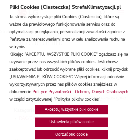
Pliki Cookies (Ciasteczka) StrefaKlimatyzacji.pl
Ta strona wykorzystuje pliki Cookies (Ciasteczka), które są
ważne dla prawidłowego funkcjonowania serwisu oraz do
Strefa Klimatyzacji
/
Wydarzenia
/
RAC/CAC
/
rac/cac online
optymalizacji przeglądania, personalizacji zawartości zgodnie z
Państwa zainteresowaniami oraz w celu analizowania ruchu na
rac/cac online
witrynie.
Klikając "AKCEPTUJ WSZYSTKIE PLIKI COOKIE" zgadzasz się na
maj 19, 2020
używanie przez nas wszystkich plików cookies. Jeśli chcesz
zaakceptować lub odrzucić wybrane pliki cookies, kliknij przycisk
„USTAWIENIA PLIKÓW COOKIES”. Więcej informacji odnośnie
Data:
19/05/2020
wykorzystywanych przez nas plików cookies znajdziesz w
Godzina:
9:00 - 15:00
dokumencie
Polityce Prywatności - Ochrony Danych Osobowych
Lokalizacja:
Mapa niedostępna
w części zatytułowanej "Polityka plików cookies".
Akceptuj wszystkie pliki cookie
Kategorie:
RAC/CAC
Ustawienia plików cookie
Odrzuć pliki cookie