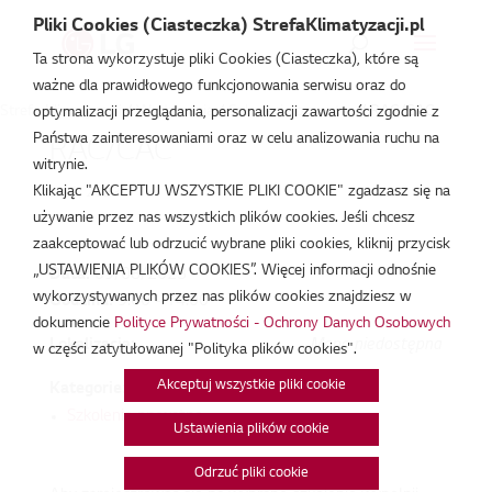
Pliki Cookies (Ciasteczka) StrefaKlimatyzacji.pl
Ta strona wykorzystuje pliki Cookies (Ciasteczka), które są
ważne dla prawidłowego funkcjonowania serwisu oraz do
Strefa Klimatyzacji
/
Wydarzenia
/
Szkolenie prywatne
/
RAC/CAC
optymalizacji przeglądania, personalizacji zawartości zgodnie z
Państwa zainteresowaniami oraz w celu analizowania ruchu na
RAC/CAC
witrynie.
Klikając "AKCEPTUJ WSZYSTKIE PLIKI COOKIE" zgadzasz się na
sie 9, 2023
używanie przez nas wszystkich plików cookies. Jeśli chcesz
zaakceptować lub odrzucić wybrane pliki cookies, kliknij przycisk
„USTAWIENIA PLIKÓW COOKIES”. Więcej informacji odnośnie
Data:
09/08/2023
wykorzystywanych przez nas plików cookies znajdziesz w
Godzina:
9:00 - 14:00
dokumencie
Polityce Prywatności - Ochrony Danych Osobowych
Lokalizacja:
Mapa niedostępna
w części zatytułowanej "Polityka plików cookies".
Akceptuj wszystkie pliki cookie
Kategorie:
Szkolenie prywatne
Ustawienia plików cookie
Odrzuć pliki cookie