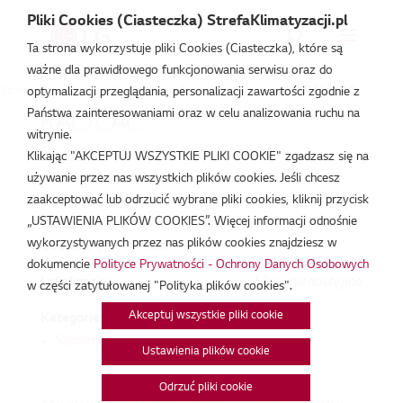
Pliki Cookies (Ciasteczka) StrefaKlimatyzacji.pl
Ta strona wykorzystuje pliki Cookies (Ciasteczka), które są
ważne dla prawidłowego funkcjonowania serwisu oraz do
Strefa Klimatyzacji
/
Wydarzenia
/
Szkolenie prywatne
/
RAC/CAC
optymalizacji przeglądania, personalizacji zawartości zgodnie z
Państwa zainteresowaniami oraz w celu analizowania ruchu na
RAC/CAC
witrynie.
Klikając "AKCEPTUJ WSZYSTKIE PLIKI COOKIE" zgadzasz się na
sie 12, 2024
używanie przez nas wszystkich plików cookies. Jeśli chcesz
zaakceptować lub odrzucić wybrane pliki cookies, kliknij przycisk
„USTAWIENIA PLIKÓW COOKIES”. Więcej informacji odnośnie
Data:
12/08/2024
wykorzystywanych przez nas plików cookies znajdziesz w
Godzina:
9:00 - 14:00
dokumencie
Polityce Prywatności - Ochrony Danych Osobowych
Lokalizacja:
Mapa niedostępna
w części zatytułowanej "Polityka plików cookies".
Akceptuj wszystkie pliki cookie
Kategorie:
Szkolenie prywatne
Ustawienia plików cookie
Odrzuć pliki cookie