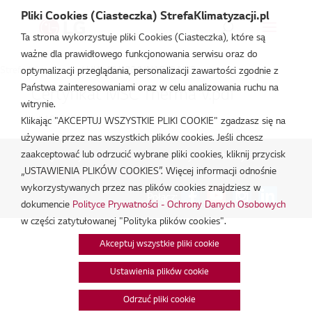
Pliki Cookies (Ciasteczka) StrefaKlimatyzacji.pl
Ta strona wykorzystuje pliki Cookies (Ciasteczka), które są
ważne dla prawidłowego funkcjonowania serwisu oraz do
Strefa Klimatyzacji
/
HU143.U33/HN1639.NK3
optymalizacji przeglądania, personalizacji zawartości zgodnie z
Państwa zainteresowaniami oraz w celu analizowania ruchu na
Certyfikat MSC Therma V.pdf
witrynie.
lut 18, 2026
Klikając "AKCEPTUJ WSZYSTKIE PLIKI COOKIE" zgadzasz się na
używanie przez nas wszystkich plików cookies. Jeśli chcesz
zaakceptować lub odrzucić wybrane pliki cookies, kliknij przycisk
Polityka Prywatności - Ochrona danych osobowych.
|
„USTAWIENIA PLIKÓW COOKIES”. Więcej informacji odnośnie
Zarządzaj zgodami na pliki cookie
wykorzystywanych przez nas plików cookies znajdziesz w
Połącz:
dokumencie
Polityce Prywatności - Ochrony Danych Osobowych
w części zatytułowanej "Polityka plików cookies".
Akceptuj wszystkie pliki cookie
Ustawienia plików cookie
Odrzuć pliki cookie