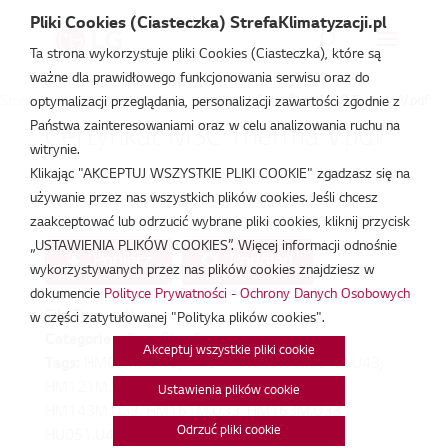
Pliki Cookies (Ciasteczka) StrefaKlimatyzacji.pl
Ta strona wykorzystuje pliki Cookies (Ciasteczka), które są
ważne dla prawidłowego funkcjonowania serwisu oraz do
Strefa Klimatyzacji
/
Certyfikat Eurovent
/
Certyfikat MSC Therma V.pdf
optymalizacji przeglądania, personalizacji zawartości zgodnie z
Państwa zainteresowaniami oraz w celu analizowania ruchu na
Certyfikat MSC Therma V.pdf
witrynie.
Klikając "AKCEPTUJ WSZYSTKIE PLIKI COOKIE" zgadzasz się na
lut 18, 2026
używanie przez nas wszystkich plików cookies. Jeśli chcesz
zaakceptować lub odrzucić wybrane pliki cookies, kliknij przycisk
„USTAWIENIA PLIKÓW COOKIES”. Więcej informacji odnośnie
Pobierz
Podgląd
wykorzystywanych przez nas plików cookies znajdziesz w
dokumencie
Polityce Prywatności - Ochrony Danych Osobowych
File Type:
pdf
w części zatytułowanej "Polityka plików cookies".
Categories:
Certyfikat Eurovent
Akceptuj wszystkie pliki cookie
Tags:
HM051M.U43, HM071M.U43, HM091M.U43,
HM121M.U33, HM123M.U33, HM141M.U33,
Ustawienia plików cookie
HM143M.U33, HM161M.U33, HM163M.U33,
Odrzuć pliki cookie
HU051.U43/HN1616.NK3,