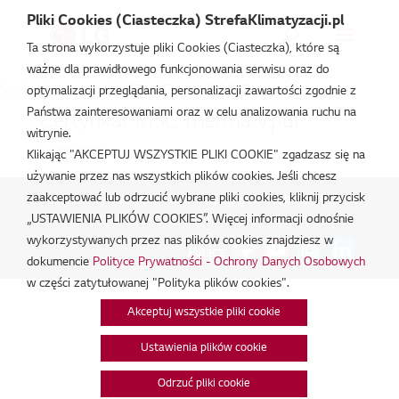
Pliki Cookies (Ciasteczka) StrefaKlimatyzacji.pl
Ta strona wykorzystuje pliki Cookies (Ciasteczka), które są
ważne dla prawidłowego funkcjonowania serwisu oraz do
Strefa Klimatyzacji
/
HU071.U43/HN1616.NK3
optymalizacji przeglądania, personalizacji zawartości zgodnie z
Państwa zainteresowaniami oraz w celu analizowania ruchu na
Certyfikat MSC Therma V.pdf
witrynie.
lut 18, 2026
Klikając "AKCEPTUJ WSZYSTKIE PLIKI COOKIE" zgadzasz się na
używanie przez nas wszystkich plików cookies. Jeśli chcesz
zaakceptować lub odrzucić wybrane pliki cookies, kliknij przycisk
Polityka Prywatności - Ochrona danych osobowych.
|
„USTAWIENIA PLIKÓW COOKIES”. Więcej informacji odnośnie
Zarządzaj zgodami na pliki cookie
wykorzystywanych przez nas plików cookies znajdziesz w
Połącz:
dokumencie
Polityce Prywatności - Ochrony Danych Osobowych
w części zatytułowanej "Polityka plików cookies".
Akceptuj wszystkie pliki cookie
Ustawienia plików cookie
Odrzuć pliki cookie