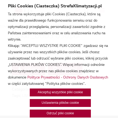
Pliki Cookies (Ciasteczka) StrefaKlimatyzacji.pl
Ta strona wykorzystuje pliki Cookies (Ciasteczka), które są
ważne dla prawidłowego funkcjonowania serwisu oraz do
Strefa Klimatyzacji
/
Karta Produktowa
/
UVxxF_UUD3 U30.pdf
optymalizacji przeglądania, personalizacji zawartości zgodnie z
Państwa zainteresowaniami oraz w celu analizowania ruchu na
UVxxF_UUD3 U30.pdf
witrynie.
Klikając "AKCEPTUJ WSZYSTKIE PLIKI COOKIE" zgadzasz się na
lut 19, 2026
używanie przez nas wszystkich plików cookies. Jeśli chcesz
zaakceptować lub odrzucić wybrane pliki cookies, kliknij przycisk
„USTAWIENIA PLIKÓW COOKIES”. Więcej informacji odnośnie
Pobierz
Podgląd
wykorzystywanych przez nas plików cookies znajdziesz w
dokumencie
Polityce Prywatności - Ochrony Danych Osobowych
File Type:
pdf
w części zatytułowanej "Polityka plików cookies".
Categories:
Karta Produktowa
Akceptuj wszystkie pliki cookie
Tags:
UM30F, UUB1, UUC1, UV18F, UV24F
Ustawienia plików cookie
Odrzuć pliki cookie