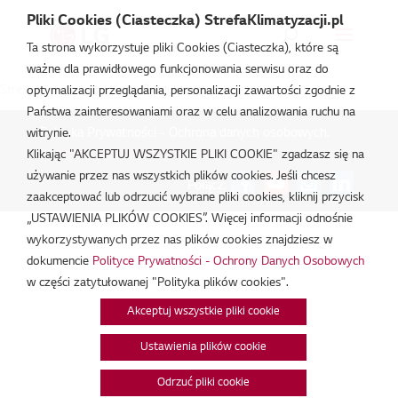
Pliki Cookies (Ciasteczka) StrefaKlimatyzacji.pl
Ta strona wykorzystuje pliki Cookies (Ciasteczka), które są
ważne dla prawidłowego funkcjonowania serwisu oraz do
Strefa Klimatyzacji
/
Karta Produktowa
optymalizacji przeglądania, personalizacji zawartości zgodnie z
Państwa zainteresowaniami oraz w celu analizowania ruchu na
Polityka Prywatności - Ochrona danych osobowych.
|
witrynie.
Zarządzaj zgodami na pliki cookie
Klikając "AKCEPTUJ WSZYSTKIE PLIKI COOKIE" zgadzasz się na
używanie przez nas wszystkich plików cookies. Jeśli chcesz
Połącz:
zaakceptować lub odrzucić wybrane pliki cookies, kliknij przycisk
„USTAWIENIA PLIKÓW COOKIES”. Więcej informacji odnośnie
wykorzystywanych przez nas plików cookies znajdziesz w
dokumencie
Polityce Prywatności - Ochrony Danych Osobowych
w części zatytułowanej "Polityka plików cookies".
Akceptuj wszystkie pliki cookie
Ustawienia plików cookie
Odrzuć pliki cookie