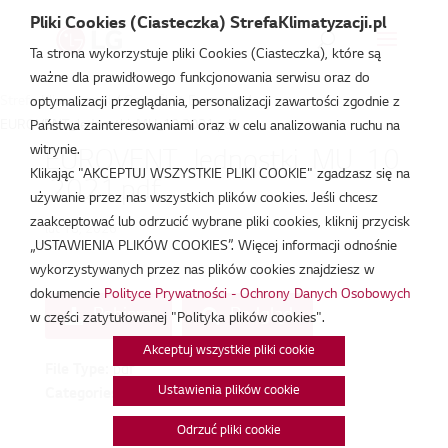
Pliki Cookies (Ciasteczka) StrefaKlimatyzacji.pl
Ta strona wykorzystuje pliki Cookies (Ciasteczka), które są
ważne dla prawidłowego funkcjonowania serwisu oraz do
Strefa Klimatyzacji
/
Certyfikat Eurovent
/
optymalizacji przeglądania, personalizacji zawartości zgodnie z
EUROVENT_Jednostki_MU_10.2021.pdf
Państwa zainteresowaniami oraz w celu analizowania ruchu na
witrynie.
EUROVENT_Jednostki_MU_10
Klikając "AKCEPTUJ WSZYSTKIE PLIKI COOKIE" zgadzasz się na
.2021.pdf
używanie przez nas wszystkich plików cookies. Jeśli chcesz
zaakceptować lub odrzucić wybrane pliki cookies, kliknij przycisk
lut 18, 2026
„USTAWIENIA PLIKÓW COOKIES”. Więcej informacji odnośnie
wykorzystywanych przez nas plików cookies znajdziesz w
dokumencie
Polityce Prywatności - Ochrony Danych Osobowych
Pobierz
Podgląd
w części zatytułowanej "Polityka plików cookies".
Akceptuj wszystkie pliki cookie
File Type:
pdf
Ustawienia plików cookie
Categories:
Certyfikat Eurovent
Odrzuć pliki cookie