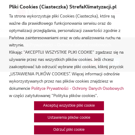
Pliki Cookies (Ciasteczka) StrefaKlimatyzacji.pl
Ta strona wykorzystuje pliki Cookies (Ciasteczka), które są
ważne dla prawidłowego funkcjonowania serwisu oraz do
Strefa Klimatyzacji
/
Certyfikat Eurovent
optymalizacji przeglądania, personalizacji zawartości zgodnie z
Państwa zainteresowaniami oraz w celu analizowania ruchu na
Polityka Prywatności - Ochrona danych osobowych.
|
witrynie.
Zarządzaj zgodami na pliki cookie
Klikając "AKCEPTUJ WSZYSTKIE PLIKI COOKIE" zgadzasz się na
używanie przez nas wszystkich plików cookies. Jeśli chcesz
Połącz:
zaakceptować lub odrzucić wybrane pliki cookies, kliknij przycisk
„USTAWIENIA PLIKÓW COOKIES”. Więcej informacji odnośnie
wykorzystywanych przez nas plików cookies znajdziesz w
dokumencie
Polityce Prywatności - Ochrony Danych Osobowych
w części zatytułowanej "Polityka plików cookies".
Akceptuj wszystkie pliki cookie
Ustawienia plików cookie
Odrzuć pliki cookie