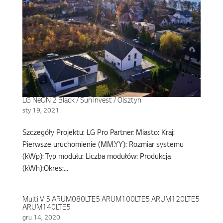
LG NeON 2 Black / Sun Invest / Olsztyn
sty 19, 2021
Szczegóły Projektu: LG Pro Partner: Miasto: Kraj:
Pierwsze uruchomienie (MM.YY): Rozmiar systemu
(kWp): Typ modułu: Liczba modułów: Produkcja
(kWh):Okres:...
Multi V 5 ARUM080LTE5 ARUM100LTE5 ARUM120LTE5
ARUM140LTE5
gru 14, 2020