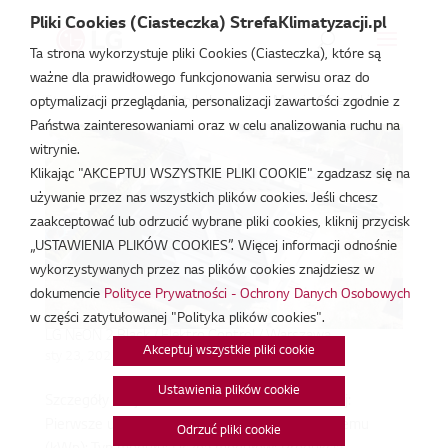
Pliki Cookies (Ciasteczka) StrefaKlimatyzacji.pl
Ta strona wykorzystuje pliki Cookies (Ciasteczka), które są
ważne dla prawidłowego funkcjonowania serwisu oraz do
Strefa Klimatyzacji
/
Artykuły według: Marcin Gajewski
optymalizacji przeglądania, personalizacji zawartości zgodnie z
Państwa zainteresowaniami oraz w celu analizowania ruchu na
witrynie.
Klikając "AKCEPTUJ WSZYSTKIE PLIKI COOKIE" zgadzasz się na
używanie przez nas wszystkich plików cookies. Jeśli chcesz
zaakceptować lub odrzucić wybrane pliki cookies, kliknij przycisk
„USTAWIENIA PLIKÓW COOKIES”. Więcej informacji odnośnie
wykorzystywanych przez nas plików cookies znajdziesz w
dokumencie
Polityce Prywatności - Ochrony Danych Osobowych
w części zatytułowanej "Polityka plików cookies".
LG NeON 2 Black / Elektro Control / Warszawa
Akceptuj wszystkie pliki cookie
sty 23, 2021
Ustawienia plików cookie
Szczegóły Projektu: LG Pro Partner: Miasto: Kraj:
Pierwsze uruchomienie (MM.YY): Rozmiar systemu
Odrzuć pliki cookie