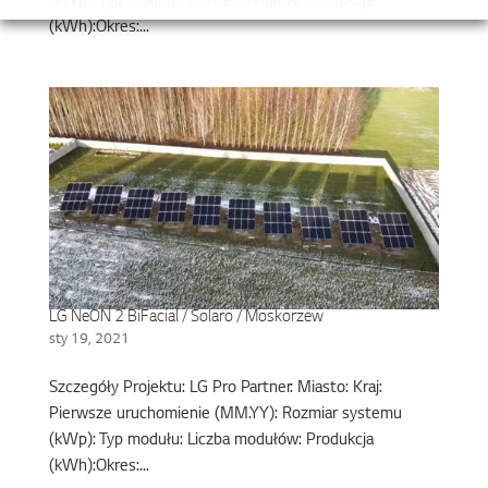
(kWp): Typ modułu: Liczba modułów: Produkcja
(kWh):Okres:...
LG NeON 2 BiFacial / Solaro / Moskorzew
sty 19, 2021
Szczegóły Projektu: LG Pro Partner: Miasto: Kraj:
Pierwsze uruchomienie (MM.YY): Rozmiar systemu
(kWp): Typ modułu: Liczba modułów: Produkcja
(kWh):Okres:...