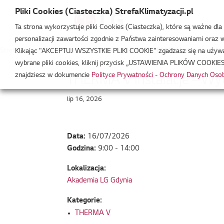
Pliki Cookies (Ciasteczka) StrefaKlimatyzacji.pl
Ta strona wykorzystuje pliki Cookies (Ciasteczka), które są ważne dl
personalizacji zawartości zgodnie z Państwa zainteresowaniami oraz w 
Strefa Klimatyzacji
/
Wydarzenia
/
THERMA V
/
THERMA V Instalacje – W
Klikając "AKCEPTUJ WSZYSTKIE PLIKI COOKIE" zgadzasz się na używani
wybrane pliki cookies, kliknij przycisk „USTAWIENIA PLIKÓW COOKIES
znajdziesz w dokumencie
Polityce Prywatności - Ochrony Danych Os
THERMA V Instalacje – W
lip 16, 2026
Data:
16/07/2026
Godzina:
9:00 - 14:00
Lokalizacja:
Akademia LG Gdynia
Kategorie:
THERMA V