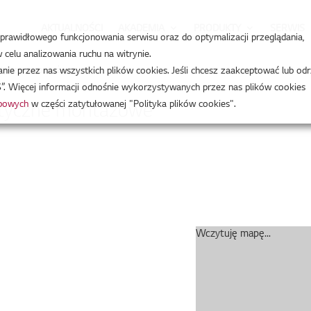
AKTUALNOŚCI
AKADEMIA
PRODUKTY
SERWIS
a prawidłowego funkcjonowania serwisu oraz do optymalizacji przeglądania,
celu analizowania ruchu na witrynie.
ytyczne montażowe
e przez nas wszystkich plików cookies. Jeśli chcesz zaakceptować lub odr
”. Więcej informacji odnośnie wykorzystywanych przez nas plików cookies
obowych
w części zatytułowanej "Polityka plików cookies".
ytyczne montażowe
Wczytuję mapę...