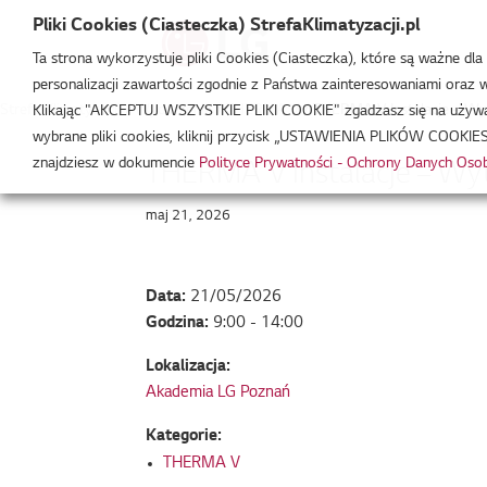
Pliki Cookies (Ciasteczka) StrefaKlimatyzacji.pl
Ta strona wykorzystuje pliki Cookies (Ciasteczka), które są ważne dl
personalizacji zawartości zgodnie z Państwa zainteresowaniami oraz w 
Strefa Klimatyzacji
/
Wydarzenia
/
THERMA V
/
THERMA V Instalacje – W
Klikając "AKCEPTUJ WSZYSTKIE PLIKI COOKIE" zgadzasz się na używani
wybrane pliki cookies, kliknij przycisk „USTAWIENIA PLIKÓW COOKIES
znajdziesz w dokumencie
Polityce Prywatności - Ochrony Danych Os
THERMA V Instalacje – W
maj 21, 2026
Data:
21/05/2026
Godzina:
9:00 - 14:00
Lokalizacja:
Akademia LG Poznań
Kategorie:
THERMA V