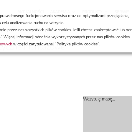
AKTUALNOŚCI
AKADEMIA
PRODUKTY
SERWIS
a prawidłowego funkcjonowania serwisu oraz do optymalizacji przeglądania,
celu analizowania ruchu na witrynie.
ytyczne montażowe
e przez nas wszystkich plików cookies. Jeśli chcesz zaakceptować lub odr
”. Więcej informacji odnośnie wykorzystywanych przez nas plików cookies
obowych
w części zatytułowanej "Polityka plików cookies".
ytyczne montażowe
Wczytuję mapę...