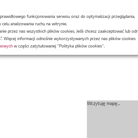
AKTUALNOŚCI
AKADEMIA
PRODUKTY
SERWIS
a prawidłowego funkcjonowania serwisu oraz do optymalizacji przeglądania,
celu analizowania ruchu na witrynie.
ytyczne montażowe
e przez nas wszystkich plików cookies. Jeśli chcesz zaakceptować lub odr
”. Więcej informacji odnośnie wykorzystywanych przez nas plików cookies
obowych
w części zatytułowanej "Polityka plików cookies".
ytyczne montażowe
Wczytuję mapę...