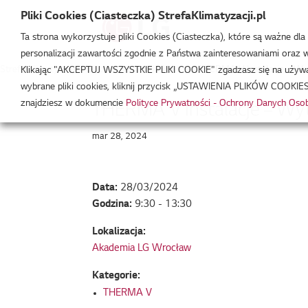
Pliki Cookies (Ciasteczka) StrefaKlimatyzacji.pl
Ta strona wykorzystuje pliki Cookies (Ciasteczka), które są ważne dl
personalizacji zawartości zgodnie z Państwa zainteresowaniami oraz w 
Strefa Klimatyzacji
/
Wydarzenia
/
THERMA V
/
THERMA V Instalacje – W
Klikając "AKCEPTUJ WSZYSTKIE PLIKI COOKIE" zgadzasz się na używani
wybrane pliki cookies, kliknij przycisk „USTAWIENIA PLIKÓW COOKIES
znajdziesz w dokumencie
Polityce Prywatności - Ochrony Danych Os
THERMA V Instalacje – W
mar 28, 2024
Data:
28/03/2024
Godzina:
9:30 - 13:30
Lokalizacja:
Akademia LG Wrocław
Kategorie:
THERMA V