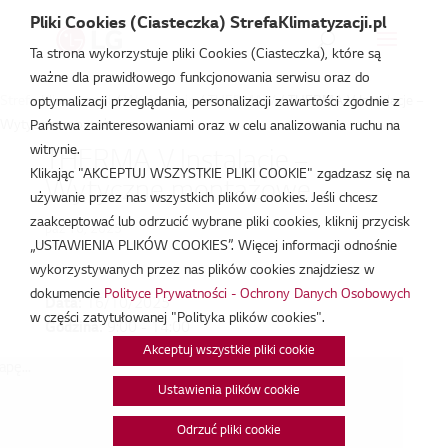
Pliki Cookies (Ciasteczka) StrefaKlimatyzacji.pl
Ta strona wykorzystuje pliki Cookies (Ciasteczka), które są
ważne dla prawidłowego funkcjonowania serwisu oraz do
Strefa Klimatyzacji
/
Wydarzenia
/
THERMA V
/
THERMA V Instalacje –
optymalizacji przeglądania, personalizacji zawartości zgodnie z
Wytyczne montażowe
Państwa zainteresowaniami oraz w celu analizowania ruchu na
witrynie.
THERMA V Instalacje –
Klikając "AKCEPTUJ WSZYSTKIE PLIKI COOKIE" zgadzasz się na
Wytyczne montażowe
używanie przez nas wszystkich plików cookies. Jeśli chcesz
zaakceptować lub odrzucić wybrane pliki cookies, kliknij przycisk
paź 16, 2025
„USTAWIENIA PLIKÓW COOKIES”. Więcej informacji odnośnie
wykorzystywanych przez nas plików cookies znajdziesz w
dokumencie
Polityce Prywatności - Ochrony Danych Osobowych
Data:
16/10/2025
w części zatytułowanej "Polityka plików cookies".
Godzina:
9:00 - 14:00
Akceptuj wszystkie pliki cookie
pę...
Ustawienia plików cookie
Odrzuć pliki cookie