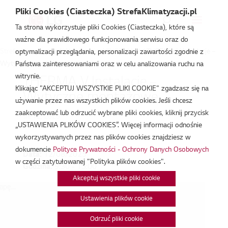
Pliki Cookies (Ciasteczka) StrefaKlimatyzacji.pl
Ta strona wykorzystuje pliki Cookies (Ciasteczka), które są
ważne dla prawidłowego funkcjonowania serwisu oraz do
Strefa Klimatyzacji
/
Wydarzenia
/
THERMA V
/
THERMA V Instalacje –
optymalizacji przeglądania, personalizacji zawartości zgodnie z
Wytyczne montażowe
Państwa zainteresowaniami oraz w celu analizowania ruchu na
witrynie.
THERMA V Instalacje –
Klikając "AKCEPTUJ WSZYSTKIE PLIKI COOKIE" zgadzasz się na
Wytyczne montażowe
używanie przez nas wszystkich plików cookies. Jeśli chcesz
zaakceptować lub odrzucić wybrane pliki cookies, kliknij przycisk
sie 12, 2025
„USTAWIENIA PLIKÓW COOKIES”. Więcej informacji odnośnie
wykorzystywanych przez nas plików cookies znajdziesz w
dokumencie
Polityce Prywatności - Ochrony Danych Osobowych
Data:
12/08/2025
w części zatytułowanej "Polityka plików cookies".
Godzina:
9:30 - 15:00
Akceptuj wszystkie pliki cookie
pę...
Ustawienia plików cookie
Odrzuć pliki cookie