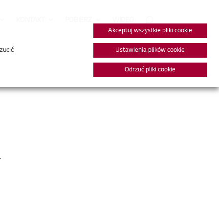
KONTAKT
POBIERZ
WIDEO
Akceptuj wszystkie pliki cookie
zucić
Ustawienia plików cookie
Odrzuć pliki cookie
.