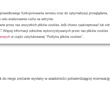
AKTUALNOŚCI
AKADEMIA
PRODUKTY
SERWIS
a prawidłowego funkcjonowania serwisu oraz do optymalizacji przeglądania,
celu analizowania ruchu na witrynie.
e
e przez nas wszystkich plików cookies. Jeśli chcesz zaakceptować lub odr
”. Więcej informacji odnośnie wykorzystywanych przez nas plików cookies
obowych
w części zatytułowanej "Polityka plików cookies".
ne
nk do niego zostanie wysłany w wiadomości potwierdzającej rezerwację