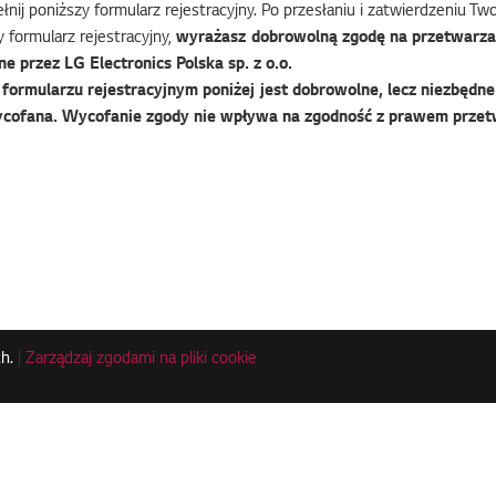
nij poniższy formularz rejestracyjny. Po przesłaniu i zatwierdzeniu T
 formularz rejestracyjny,
wyrażasz dobrowolną zgodę na przetwarza
e przez LG Electronics Polska sp. z o.o.
ormularzu rejestracyjnym poniżej jest dobrowolne, lecz niezbędne 
cofana. Wycofanie zgody nie wpływa na zgodność z prawem przet
h.
|
Zarządzaj zgodami na pliki cookie