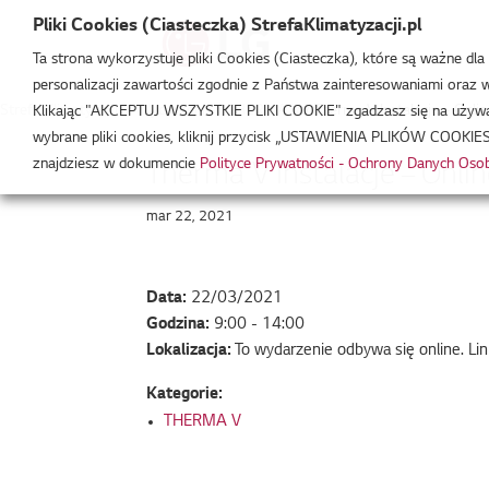
Pliki Cookies (Ciasteczka) StrefaKlimatyzacji.pl
Ta strona wykorzystuje pliki Cookies (Ciasteczka), które są ważne dl
personalizacji zawartości zgodnie z Państwa zainteresowaniami oraz w 
Strefa Klimatyzacji
/
Wydarzenia
/
THERMA V
/
Therma V Instalacje – Onlin
Klikając "AKCEPTUJ WSZYSTKIE PLIKI COOKIE" zgadzasz się na używani
wybrane pliki cookies, kliknij przycisk „USTAWIENIA PLIKÓW COOKIES
znajdziesz w dokumencie
Polityce Prywatności - Ochrony Danych Os
Therma V Instalacje – Onli
mar 22, 2021
Data:
22/03/2021
Godzina:
9:00 - 14:00
Lokalizacja:
To wydarzenie odbywa się online. Li
Kategorie:
THERMA V