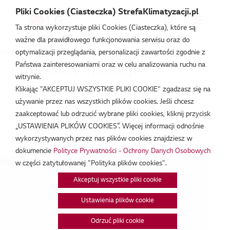
Pliki Cookies (Ciasteczka) StrefaKlimatyzacji.pl
Ta strona wykorzystuje pliki Cookies (Ciasteczka), które są
ważne dla prawidłowego funkcjonowania serwisu oraz do
Strefa Klimatyzacji
/
Wydarzenia
/
THERMA V
/
Therma V Instalacje
optymalizacji przeglądania, personalizacji zawartości zgodnie z
Państwa zainteresowaniami oraz w celu analizowania ruchu na
Therma V Instalacje
witrynie.
Klikając "AKCEPTUJ WSZYSTKIE PLIKI COOKIE" zgadzasz się na
lip 20, 2023
używanie przez nas wszystkich plików cookies. Jeśli chcesz
zaakceptować lub odrzucić wybrane pliki cookies, kliknij przycisk
„USTAWIENIA PLIKÓW COOKIES”. Więcej informacji odnośnie
Data:
20/07/2023
wykorzystywanych przez nas plików cookies znajdziesz w
Godzina:
9:30 - 15:30
dokumencie
Polityce Prywatności - Ochrony Danych Osobowych
pę...
w części zatytułowanej "Polityka plików cookies".
Akceptuj wszystkie pliki cookie
Ustawienia plików cookie
Odrzuć pliki cookie