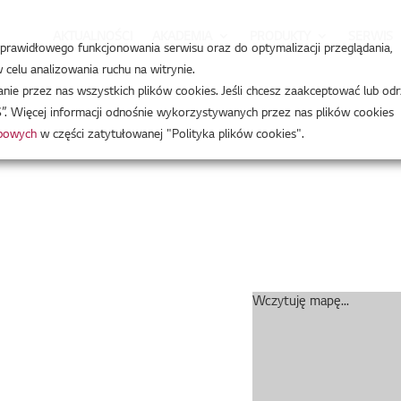
AKTUALNOŚCI
AKADEMIA
PRODUKTY
SERWIS
a prawidłowego funkcjonowania serwisu oraz do optymalizacji przeglądania,
celu analizowania ruchu na witrynie.
e przez nas wszystkich plików cookies. Jeśli chcesz zaakceptować lub odr
”. Więcej informacji odnośnie wykorzystywanych przez nas plików cookies
obowych
w części zatytułowanej "Polityka plików cookies".
Wczytuję mapę...