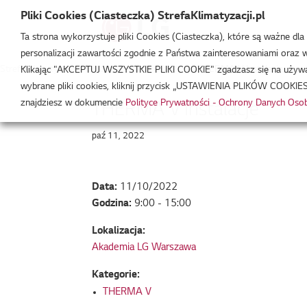
Pliki Cookies (Ciasteczka) StrefaKlimatyzacji.pl
Ta strona wykorzystuje pliki Cookies (Ciasteczka), które są ważne dl
personalizacji zawartości zgodnie z Państwa zainteresowaniami oraz w 
Strefa Klimatyzacji
/
Wydarzenia
/
THERMA V
/
THERMA V Instalacje
Klikając "AKCEPTUJ WSZYSTKIE PLIKI COOKIE" zgadzasz się na używani
wybrane pliki cookies, kliknij przycisk „USTAWIENIA PLIKÓW COOKIES
znajdziesz w dokumencie
Polityce Prywatności - Ochrony Danych Os
THERMA V Instalacje
paź 11, 2022
Data:
11/10/2022
Godzina:
9:00 - 15:00
Lokalizacja:
Akademia LG Warszawa
Kategorie:
THERMA V