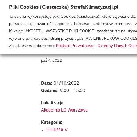
Pliki Cookies (Ciasteczka) StrefaKlimatyzacji.pl
Ta strona wykorzystuje pliki Cookies (Ciasteczka), które są ważne dl
personalizacji zawartości zgodnie z Państwa zainteresowaniami oraz w 
Strefa Klimatyzacji
/
Wydarzenia
/
THERMA V
/
THERMA V Instalacje
Klikając "AKCEPTUJ WSZYSTKIE PLIKI COOKIE" zgadzasz się na używani
wybrane pliki cookies, kliknij przycisk „USTAWIENIA PLIKÓW COOKIES
znajdziesz w dokumencie
Polityce Prywatności - Ochrony Danych Os
THERMA V Instalacje
paź 4, 2022
Data:
04/10/2022
Godzina:
9:00 - 15:00
Lokalizacja:
Akademia LG Warszawa
Kategorie:
THERMA V