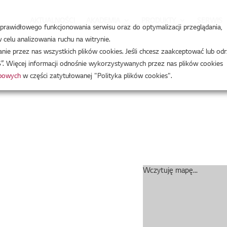
AKTUALNOŚCI
AKADEMIA
PRODUKTY
SERWIS
a prawidłowego funkcjonowania serwisu oraz do optymalizacji przeglądania,
celu analizowania ruchu na witrynie.
e przez nas wszystkich plików cookies. Jeśli chcesz zaakceptować lub odr
”. Więcej informacji odnośnie wykorzystywanych przez nas plików cookies
obowych
w części zatytułowanej "Polityka plików cookies".
Wczytuję mapę...