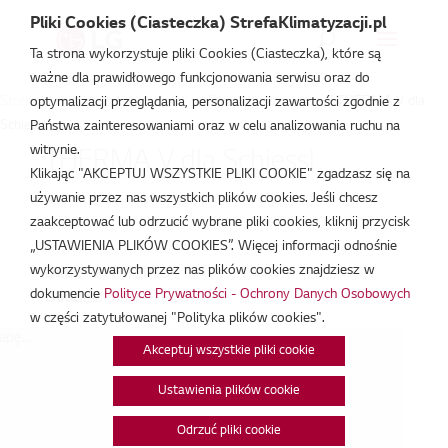
Pliki Cookies (Ciasteczka) StrefaKlimatyzacji.pl
Ta strona wykorzystuje pliki Cookies (Ciasteczka), które są
ważne dla prawidłowego funkcjonowania serwisu oraz do
Strefa Klimatyzacji
/
Wydarzenia
/
Szkolenie prywatne
/
THERMA V dla
optymalizacji przeglądania, personalizacji zawartości zgodnie z
Schiessl
Państwa zainteresowaniami oraz w celu analizowania ruchu na
witrynie.
THERMA V dla Schiessl
Klikając "AKCEPTUJ WSZYSTKIE PLIKI COOKIE" zgadzasz się na
używanie przez nas wszystkich plików cookies. Jeśli chcesz
paź 18, 2023
zaakceptować lub odrzucić wybrane pliki cookies, kliknij przycisk
„USTAWIENIA PLIKÓW COOKIES”. Więcej informacji odnośnie
wykorzystywanych przez nas plików cookies znajdziesz w
Data:
18/10/2023
dokumencie
Polityce Prywatności - Ochrony Danych Osobowych
Godzina:
9:30 - 15:30
w części zatytułowanej "Polityka plików cookies".
pę...
Akceptuj wszystkie pliki cookie
Ustawienia plików cookie
Odrzuć pliki cookie