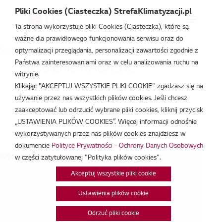
Pliki Cookies (Ciasteczka) StrefaKlimatyzacji.pl
Ta strona wykorzystuje pliki Cookies (Ciasteczka), które są
ważne dla prawidłowego funkcjonowania serwisu oraz do
Strefa Klimatyzacji
/
Wydarzenia
/
RAC/CAC
/
Szkolenie RAC/CAC
optymalizacji przeglądania, personalizacji zawartości zgodnie z
Państwa zainteresowaniami oraz w celu analizowania ruchu na
Szkolenie RAC/CAC
witrynie.
Klikając "AKCEPTUJ WSZYSTKIE PLIKI COOKIE" zgadzasz się na
maj 16, 2019
używanie przez nas wszystkich plików cookies. Jeśli chcesz
zaakceptować lub odrzucić wybrane pliki cookies, kliknij przycisk
„USTAWIENIA PLIKÓW COOKIES”. Więcej informacji odnośnie
Data:
16/05/2019
wykorzystywanych przez nas plików cookies znajdziesz w
Godzina:
9:00 - 16:00
dokumencie
Polityce Prywatności - Ochrony Danych Osobowych
pę...
w części zatytułowanej "Polityka plików cookies".
Akceptuj wszystkie pliki cookie
Ustawienia plików cookie
Odrzuć pliki cookie