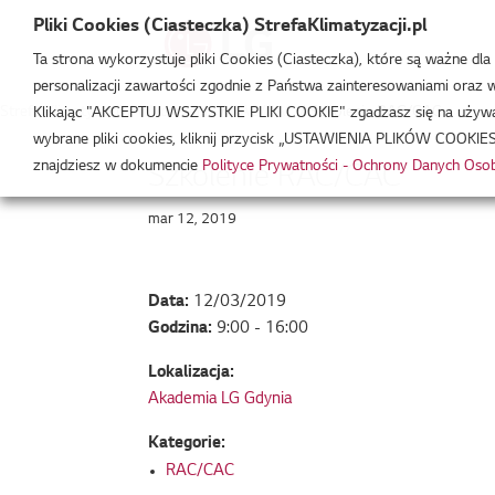
Pliki Cookies (Ciasteczka) StrefaKlimatyzacji.pl
Ta strona wykorzystuje pliki Cookies (Ciasteczka), które są ważne dl
personalizacji zawartości zgodnie z Państwa zainteresowaniami oraz w 
Strefa Klimatyzacji
/
Wydarzenia
/
RAC/CAC
/
Szkolenie RAC/CAC
Klikając "AKCEPTUJ WSZYSTKIE PLIKI COOKIE" zgadzasz się na używani
wybrane pliki cookies, kliknij przycisk „USTAWIENIA PLIKÓW COOKIES
znajdziesz w dokumencie
Polityce Prywatności - Ochrony Danych Os
Szkolenie RAC/CAC
mar 12, 2019
Data:
12/03/2019
Godzina:
9:00 - 16:00
Lokalizacja:
Akademia LG Gdynia
Kategorie:
RAC/CAC