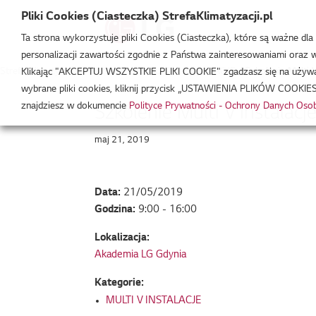
Pliki Cookies (Ciasteczka) StrefaKlimatyzacji.pl
Ta strona wykorzystuje pliki Cookies (Ciasteczka), które są ważne dl
personalizacji zawartości zgodnie z Państwa zainteresowaniami oraz w 
Strefa Klimatyzacji
/
Wydarzenia
/
MULTI V INSTALACJE
/
Szkolenie Multi V
Klikając "AKCEPTUJ WSZYSTKIE PLIKI COOKIE" zgadzasz się na używani
wybrane pliki cookies, kliknij przycisk „USTAWIENIA PLIKÓW COOKIES
znajdziesz w dokumencie
Polityce Prywatności - Ochrony Danych Os
Szkolenie Multi V Instalacj
maj 21, 2019
Data:
21/05/2019
Godzina:
9:00 - 16:00
Lokalizacja:
Akademia LG Gdynia
Kategorie:
MULTI V INSTALACJE