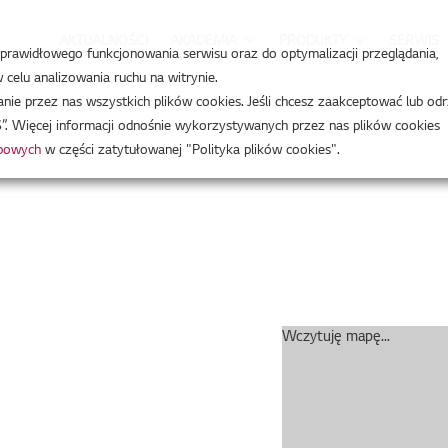
AKTUALNOŚCI
AKADEMIA
PRODUKTY
SERWIS
a prawidłowego funkcjonowania serwisu oraz do optymalizacji przeglądania,
celu analizowania ruchu na witrynie.
 Instalacje
e przez nas wszystkich plików cookies. Jeśli chcesz zaakceptować lub odr
”. Więcej informacji odnośnie wykorzystywanych przez nas plików cookies
obowych
w części zatytułowanej "Polityka plików cookies".
e
Wczytuję mapę...