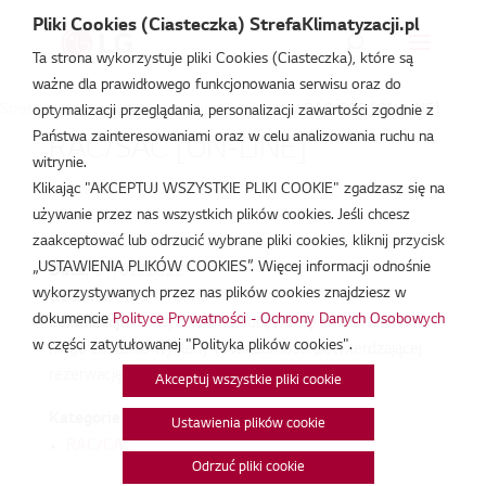
Pliki Cookies (Ciasteczka) StrefaKlimatyzacji.pl
Ta strona wykorzystuje pliki Cookies (Ciasteczka), które są
ważne dla prawidłowego funkcjonowania serwisu oraz do
Strefa Klimatyzacji
/
Wydarzenia
/
RAC/CAC
/
RAC/SAC [ON-LINE]
optymalizacji przeglądania, personalizacji zawartości zgodnie z
Państwa zainteresowaniami oraz w celu analizowania ruchu na
RAC/SAC [ON-LINE]
witrynie.
Klikając "AKCEPTUJ WSZYSTKIE PLIKI COOKIE" zgadzasz się na
lut 1, 2022
używanie przez nas wszystkich plików cookies. Jeśli chcesz
zaakceptować lub odrzucić wybrane pliki cookies, kliknij przycisk
„USTAWIENIA PLIKÓW COOKIES”. Więcej informacji odnośnie
Data:
01/02/2022
wykorzystywanych przez nas plików cookies znajdziesz w
Godzina:
9:00 - 13:00
dokumencie
Polityce Prywatności - Ochrony Danych Osobowych
Lokalizacja:
To wydarzenie odbywa się online. Link do
w części zatytułowanej "Polityka plików cookies".
niego zostanie wysłany w wiadomości potwierdzającej
rezerwację.
Akceptuj wszystkie pliki cookie
Kategorie:
Ustawienia plików cookie
RAC/CAC
Odrzuć pliki cookie