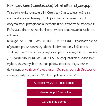
Pliki Cookies (Ciasteczka) StrefaKlimatyzacji.pl
Ta strona wykorzystuje pliki Cookies (Ciasteczka), które są
ważne dla prawidłowego funkcjonowania serwisu oraz do
Strefa Klimatyzacji
/
Wydarzenia
/
RAC/CAC
/
RAC/CAC_online
optymalizacji przeglądania, personalizacji zawartości zgodnie z
Państwa zainteresowaniami oraz w celu analizowania ruchu na
RAC/CAC_online
witrynie.
Klikając "AKCEPTUJ WSZYSTKIE PLIKI COOKIE" zgadzasz się na
cze 9, 2022
używanie przez nas wszystkich plików cookies. Jeśli chcesz
zaakceptować lub odrzucić wybrane pliki cookies, kliknij przycisk
„USTAWIENIA PLIKÓW COOKIES”. Więcej informacji odnośnie
Data:
09/06/2022
wykorzystywanych przez nas plików cookies znajdziesz w
Godzina:
9:00 - 13:00
dokumencie
Polityce Prywatności - Ochrony Danych Osobowych
Lokalizacja:
To wydarzenie odbywa się online. Link do
w części zatytułowanej "Polityka plików cookies".
niego zostanie wysłany w wiadomości potwierdzającej
rezerwację.
Akceptuj wszystkie pliki cookie
Kategorie:
Ustawienia plików cookie
RAC/CAC
Odrzuć pliki cookie