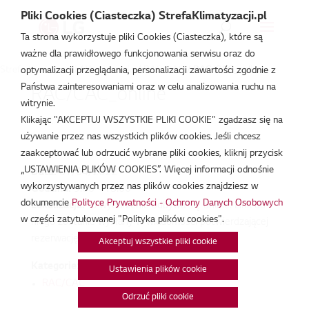
Pliki Cookies (Ciasteczka) StrefaKlimatyzacji.pl
Ta strona wykorzystuje pliki Cookies (Ciasteczka), które są
ważne dla prawidłowego funkcjonowania serwisu oraz do
Strefa Klimatyzacji
/
Wydarzenia
/
RAC/CAC
/
RAC/CAC_online
optymalizacji przeglądania, personalizacji zawartości zgodnie z
Państwa zainteresowaniami oraz w celu analizowania ruchu na
RAC/CAC_online
witrynie.
Klikając "AKCEPTUJ WSZYSTKIE PLIKI COOKIE" zgadzasz się na
kwi 7, 2022
używanie przez nas wszystkich plików cookies. Jeśli chcesz
zaakceptować lub odrzucić wybrane pliki cookies, kliknij przycisk
„USTAWIENIA PLIKÓW COOKIES”. Więcej informacji odnośnie
Data:
07/04/2022
wykorzystywanych przez nas plików cookies znajdziesz w
Godzina:
9:00 - 13:00
dokumencie
Polityce Prywatności - Ochrony Danych Osobowych
Lokalizacja:
To wydarzenie odbywa się online. Link do
w części zatytułowanej "Polityka plików cookies".
niego zostanie wysłany w wiadomości potwierdzającej
rezerwację.
Akceptuj wszystkie pliki cookie
Kategorie:
Ustawienia plików cookie
RAC/CAC
Odrzuć pliki cookie