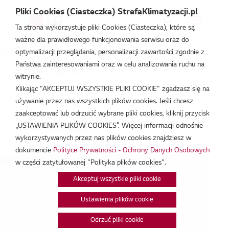
Pliki Cookies (Ciasteczka) StrefaKlimatyzacji.pl
Ta strona wykorzystuje pliki Cookies (Ciasteczka), które są
ważne dla prawidłowego funkcjonowania serwisu oraz do
Strefa Klimatyzacji
/
Wydarzenia
/
RAC/CAC
/
RAC/CAC
optymalizacji przeglądania, personalizacji zawartości zgodnie z
Państwa zainteresowaniami oraz w celu analizowania ruchu na
RAC/CAC
witrynie.
Klikając "AKCEPTUJ WSZYSTKIE PLIKI COOKIE" zgadzasz się na
wrz 12, 2023
używanie przez nas wszystkich plików cookies. Jeśli chcesz
zaakceptować lub odrzucić wybrane pliki cookies, kliknij przycisk
„USTAWIENIA PLIKÓW COOKIES”. Więcej informacji odnośnie
Data:
12/09/2023
wykorzystywanych przez nas plików cookies znajdziesz w
Godzina:
9:00 - 14:00
dokumencie
Polityce Prywatności - Ochrony Danych Osobowych
pę...
w części zatytułowanej "Polityka plików cookies".
Akceptuj wszystkie pliki cookie
Ustawienia plików cookie
Odrzuć pliki cookie