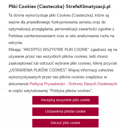
Pliki Cookies (Ciasteczka) StrefaKlimatyzacji.pl
Ta strona wykorzystuje pliki Cookies (Ciasteczka), które są
ważne dla prawidłowego funkcjonowania serwisu oraz do
Strefa Klimatyzacji
/
Wydarzenia
/
RAC/CAC
/
RAC/CAC
optymalizacji przeglądania, personalizacji zawartości zgodnie z
Państwa zainteresowaniami oraz w celu analizowania ruchu na
RAC/CAC
witrynie.
Klikając "AKCEPTUJ WSZYSTKIE PLIKI COOKIE" zgadzasz się na
mar 23, 2023
używanie przez nas wszystkich plików cookies. Jeśli chcesz
zaakceptować lub odrzucić wybrane pliki cookies, kliknij przycisk
„USTAWIENIA PLIKÓW COOKIES”. Więcej informacji odnośnie
Data:
23/03/2023
wykorzystywanych przez nas plików cookies znajdziesz w
Godzina:
9:00 - 15:00
dokumencie
Polityce Prywatności - Ochrony Danych Osobowych
pę...
w części zatytułowanej "Polityka plików cookies".
Akceptuj wszystkie pliki cookie
Ustawienia plików cookie
Odrzuć pliki cookie