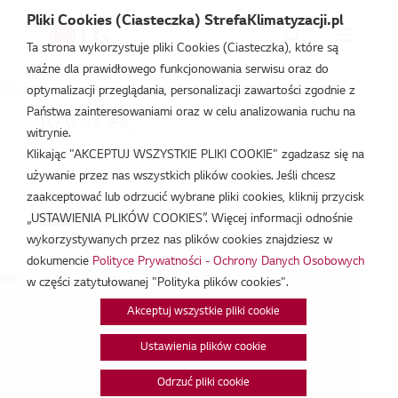
Pliki Cookies (Ciasteczka) StrefaKlimatyzacji.pl
Ta strona wykorzystuje pliki Cookies (Ciasteczka), które są
ważne dla prawidłowego funkcjonowania serwisu oraz do
Strefa Klimatyzacji
/
Wydarzenia
/
RAC/CAC
/
RAC/CAC
optymalizacji przeglądania, personalizacji zawartości zgodnie z
Państwa zainteresowaniami oraz w celu analizowania ruchu na
RAC/CAC
witrynie.
Klikając "AKCEPTUJ WSZYSTKIE PLIKI COOKIE" zgadzasz się na
lut 15, 2023
używanie przez nas wszystkich plików cookies. Jeśli chcesz
zaakceptować lub odrzucić wybrane pliki cookies, kliknij przycisk
„USTAWIENIA PLIKÓW COOKIES”. Więcej informacji odnośnie
Data:
15/02/2023
wykorzystywanych przez nas plików cookies znajdziesz w
Godzina:
9:00 - 15:00
dokumencie
Polityce Prywatności - Ochrony Danych Osobowych
pę...
w części zatytułowanej "Polityka plików cookies".
Akceptuj wszystkie pliki cookie
Ustawienia plików cookie
Odrzuć pliki cookie