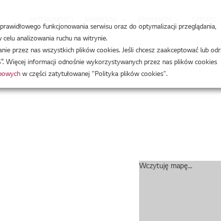
AKTUALNOŚCI
AKADEMIA
PRODUKTY
SERWIS
a prawidłowego funkcjonowania serwisu oraz do optymalizacji przeglądania,
celu analizowania ruchu na witrynie.
e przez nas wszystkich plików cookies. Jeśli chcesz zaakceptować lub odr
”. Więcej informacji odnośnie wykorzystywanych przez nas plików cookies
obowych
w części zatytułowanej "Polityka plików cookies".
Wczytuję mapę...