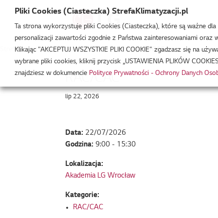
Pliki Cookies (Ciasteczka) StrefaKlimatyzacji.pl
Ta strona wykorzystuje pliki Cookies (Ciasteczka), które są ważne dl
personalizacji zawartości zgodnie z Państwa zainteresowaniami oraz w 
Strefa Klimatyzacji
/
Wydarzenia
/
RAC/CAC
/
RAC/CAC
Klikając "AKCEPTUJ WSZYSTKIE PLIKI COOKIE" zgadzasz się na używani
wybrane pliki cookies, kliknij przycisk „USTAWIENIA PLIKÓW COOKIES
znajdziesz w dokumencie
Polityce Prywatności - Ochrony Danych Os
RAC/CAC
lip 22, 2026
Data:
22/07/2026
Godzina:
9:00 - 15:30
Lokalizacja:
Akademia LG Wrocław
Kategorie:
RAC/CAC