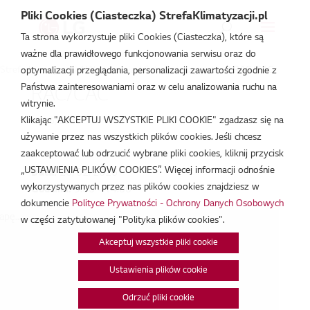
Pliki Cookies (Ciasteczka) StrefaKlimatyzacji.pl
Ta strona wykorzystuje pliki Cookies (Ciasteczka), które są
ważne dla prawidłowego funkcjonowania serwisu oraz do
Strefa Klimatyzacji
/
Wydarzenia
/
Szkolenie prywatne
/
RAC/CAC
optymalizacji przeglądania, personalizacji zawartości zgodnie z
Państwa zainteresowaniami oraz w celu analizowania ruchu na
RAC/CAC
witrynie.
Klikając "AKCEPTUJ WSZYSTKIE PLIKI COOKIE" zgadzasz się na
lut 26, 2026
używanie przez nas wszystkich plików cookies. Jeśli chcesz
zaakceptować lub odrzucić wybrane pliki cookies, kliknij przycisk
„USTAWIENIA PLIKÓW COOKIES”. Więcej informacji odnośnie
Data:
26/02/2026
wykorzystywanych przez nas plików cookies znajdziesz w
Godzina:
9:00 - 14:00
dokumencie
Polityce Prywatności - Ochrony Danych Osobowych
pę...
w części zatytułowanej "Polityka plików cookies".
Akceptuj wszystkie pliki cookie
Ustawienia plików cookie
Odrzuć pliki cookie