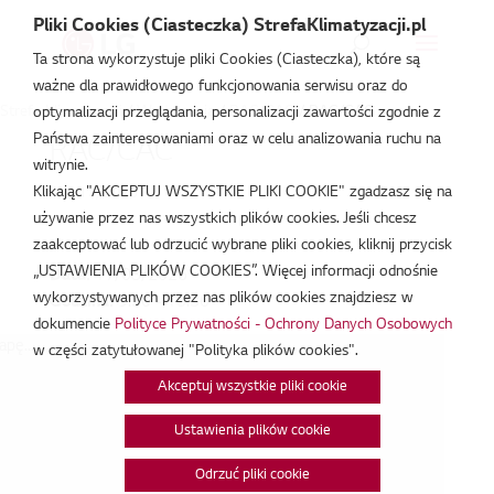
Pliki Cookies (Ciasteczka) StrefaKlimatyzacji.pl
Ta strona wykorzystuje pliki Cookies (Ciasteczka), które są
ważne dla prawidłowego funkcjonowania serwisu oraz do
Strefa Klimatyzacji
/
Wydarzenia
/
RAC/CAC
/
RAC/CAC
optymalizacji przeglądania, personalizacji zawartości zgodnie z
Państwa zainteresowaniami oraz w celu analizowania ruchu na
RAC/CAC
witrynie.
Klikając "AKCEPTUJ WSZYSTKIE PLIKI COOKIE" zgadzasz się na
mar 17, 2026
używanie przez nas wszystkich plików cookies. Jeśli chcesz
zaakceptować lub odrzucić wybrane pliki cookies, kliknij przycisk
„USTAWIENIA PLIKÓW COOKIES”. Więcej informacji odnośnie
Data:
17/03/2026
wykorzystywanych przez nas plików cookies znajdziesz w
Godzina:
9:30 - 15:30
dokumencie
Polityce Prywatności - Ochrony Danych Osobowych
pę...
w części zatytułowanej "Polityka plików cookies".
Akceptuj wszystkie pliki cookie
Ustawienia plików cookie
Odrzuć pliki cookie