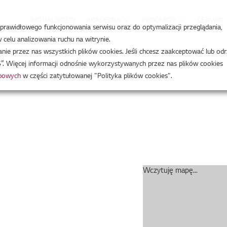
AKTUALNOŚCI
AKADEMIA
PRODUKTY
SERWIS
a prawidłowego funkcjonowania serwisu oraz do optymalizacji przeglądania,
celu analizowania ruchu na witrynie.
e przez nas wszystkich plików cookies. Jeśli chcesz zaakceptować lub odr
”. Więcej informacji odnośnie wykorzystywanych przez nas plików cookies
obowych
w części zatytułowanej "Polityka plików cookies".
Wczytuję mapę...