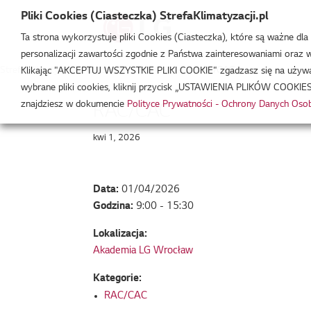
Pliki Cookies (Ciasteczka) StrefaKlimatyzacji.pl
Ta strona wykorzystuje pliki Cookies (Ciasteczka), które są ważne dl
personalizacji zawartości zgodnie z Państwa zainteresowaniami oraz w 
Strefa Klimatyzacji
/
Wydarzenia
/
RAC/CAC
/
RAC/CAC
Klikając "AKCEPTUJ WSZYSTKIE PLIKI COOKIE" zgadzasz się na używani
wybrane pliki cookies, kliknij przycisk „USTAWIENIA PLIKÓW COOKIES
znajdziesz w dokumencie
Polityce Prywatności - Ochrony Danych Os
RAC/CAC
kwi 1, 2026
Data:
01/04/2026
Godzina:
9:00 - 15:30
Lokalizacja:
Akademia LG Wrocław
Kategorie:
RAC/CAC