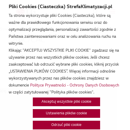
Pliki Cookies (Ciasteczka) StrefaKlimatyzacji.pl
Ta strona wykorzystuje pliki Cookies (Ciasteczka), które są
ważne dla prawidłowego funkcjonowania serwisu oraz do
Strefa Klimatyzacji
/
Wydarzenia
/
RAC/CAC
/
RAC/CAC
optymalizacji przeglądania, personalizacji zawartości zgodnie z
Państwa zainteresowaniami oraz w celu analizowania ruchu na
RAC/CAC
witrynie.
Klikając "AKCEPTUJ WSZYSTKIE PLIKI COOKIE" zgadzasz się na
lut 17, 2026
używanie przez nas wszystkich plików cookies. Jeśli chcesz
zaakceptować lub odrzucić wybrane pliki cookies, kliknij przycisk
„USTAWIENIA PLIKÓW COOKIES”. Więcej informacji odnośnie
Data:
17/02/2026
wykorzystywanych przez nas plików cookies znajdziesz w
Godzina:
9:00 - 15:00
dokumencie
Polityce Prywatności - Ochrony Danych Osobowych
pę...
w części zatytułowanej "Polityka plików cookies".
Akceptuj wszystkie pliki cookie
Ustawienia plików cookie
Odrzuć pliki cookie