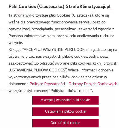
Pliki Cookies (Ciasteczka) StrefaKlimatyzacji.pl
Ta strona wykorzystuje pliki Cookies (Ciasteczka), które są
ważne dla prawidłowego funkcjonowania serwisu oraz do
Strefa Klimatyzacji
/
Wydarzenia
/
Szkolenie prywatne
/
RAC/CAC
optymalizacji przeglądania, personalizacji zawartości zgodnie z
Państwa zainteresowaniami oraz w celu analizowania ruchu na
RAC/CAC
witrynie.
Klikając "AKCEPTUJ WSZYSTKIE PLIKI COOKIE" zgadzasz się na
gru 3, 2025
używanie przez nas wszystkich plików cookies. Jeśli chcesz
zaakceptować lub odrzucić wybrane pliki cookies, kliknij przycisk
„USTAWIENIA PLIKÓW COOKIES”. Więcej informacji odnośnie
Data:
03/12/2025
wykorzystywanych przez nas plików cookies znajdziesz w
Godzina:
9:00 - 15:30
dokumencie
Polityce Prywatności - Ochrony Danych Osobowych
pę...
w części zatytułowanej "Polityka plików cookies".
Akceptuj wszystkie pliki cookie
Ustawienia plików cookie
Odrzuć pliki cookie