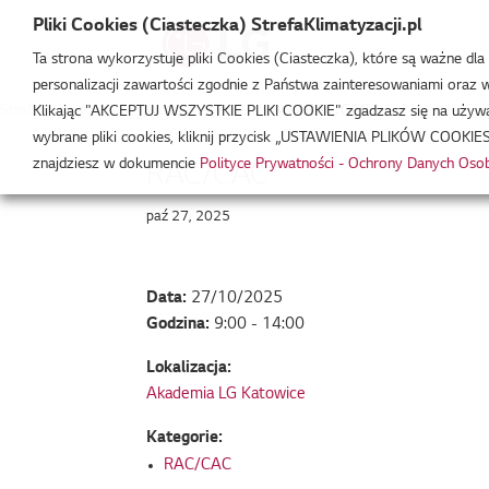
Pliki Cookies (Ciasteczka) StrefaKlimatyzacji.pl
Ta strona wykorzystuje pliki Cookies (Ciasteczka), które są ważne dl
personalizacji zawartości zgodnie z Państwa zainteresowaniami oraz w 
Strefa Klimatyzacji
/
Wydarzenia
/
RAC/CAC
/
RAC/CAC
Klikając "AKCEPTUJ WSZYSTKIE PLIKI COOKIE" zgadzasz się na używani
wybrane pliki cookies, kliknij przycisk „USTAWIENIA PLIKÓW COOKIES
znajdziesz w dokumencie
Polityce Prywatności - Ochrony Danych Os
RAC/CAC
paź 27, 2025
Data:
27/10/2025
Godzina:
9:00 - 14:00
Lokalizacja:
Akademia LG Katowice
Kategorie:
RAC/CAC