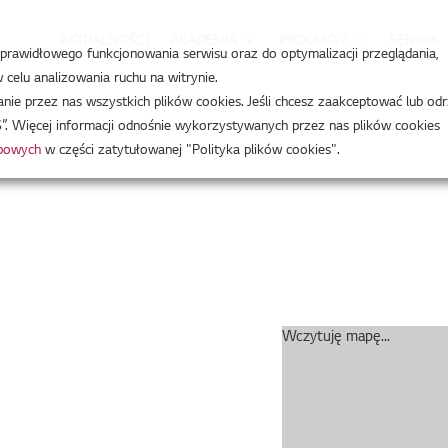
AKTUALNOŚCI
AKADEMIA
PRODUKTY
SERWIS
a prawidłowego funkcjonowania serwisu oraz do optymalizacji przeglądania,
celu analizowania ruchu na witrynie.
e przez nas wszystkich plików cookies. Jeśli chcesz zaakceptować lub odr
”. Więcej informacji odnośnie wykorzystywanych przez nas plików cookies
obowych
w części zatytułowanej "Polityka plików cookies".
Wczytuję mapę...