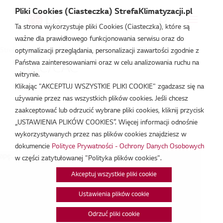
Pliki Cookies (Ciasteczka) StrefaKlimatyzacji.pl
Ta strona wykorzystuje pliki Cookies (Ciasteczka), które są
ważne dla prawidłowego funkcjonowania serwisu oraz do
Strefa Klimatyzacji
/
Wydarzenia
/
RAC/CAC
/
RAC/CAC
optymalizacji przeglądania, personalizacji zawartości zgodnie z
Państwa zainteresowaniami oraz w celu analizowania ruchu na
RAC/CAC
witrynie.
Klikając "AKCEPTUJ WSZYSTKIE PLIKI COOKIE" zgadzasz się na
wrz 23, 2025
używanie przez nas wszystkich plików cookies. Jeśli chcesz
zaakceptować lub odrzucić wybrane pliki cookies, kliknij przycisk
„USTAWIENIA PLIKÓW COOKIES”. Więcej informacji odnośnie
Data:
23/09/2025
wykorzystywanych przez nas plików cookies znajdziesz w
Godzina:
9:00 - 15:00
dokumencie
Polityce Prywatności - Ochrony Danych Osobowych
pę...
w części zatytułowanej "Polityka plików cookies".
Akceptuj wszystkie pliki cookie
Ustawienia plików cookie
Odrzuć pliki cookie