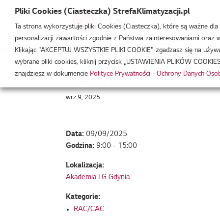
Pliki Cookies (Ciasteczka) StrefaKlimatyzacji.pl
Ta strona wykorzystuje pliki Cookies (Ciasteczka), które są ważne dl
personalizacji zawartości zgodnie z Państwa zainteresowaniami oraz w 
Strefa Klimatyzacji
/
Wydarzenia
/
RAC/CAC
/
RAC/CAC
Klikając "AKCEPTUJ WSZYSTKIE PLIKI COOKIE" zgadzasz się na używani
wybrane pliki cookies, kliknij przycisk „USTAWIENIA PLIKÓW COOKIES
znajdziesz w dokumencie
Polityce Prywatności - Ochrony Danych Os
RAC/CAC
wrz 9, 2025
Data:
09/09/2025
Godzina:
9:00 - 15:00
Lokalizacja:
Akademia LG Gdynia
Kategorie:
RAC/CAC