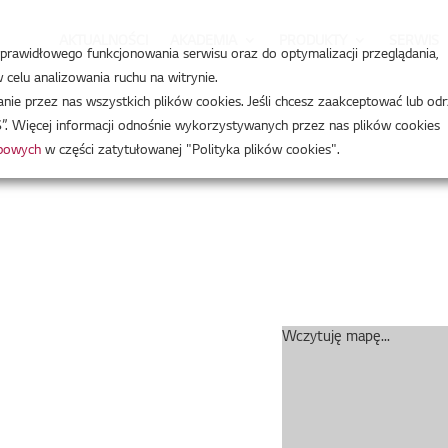
AKTUALNOŚCI
AKADEMIA
PRODUKTY
SERWIS
a prawidłowego funkcjonowania serwisu oraz do optymalizacji przeglądania,
celu analizowania ruchu na witrynie.
e przez nas wszystkich plików cookies. Jeśli chcesz zaakceptować lub odr
”. Więcej informacji odnośnie wykorzystywanych przez nas plików cookies
obowych
w części zatytułowanej "Polityka plików cookies".
Wczytuję mapę...