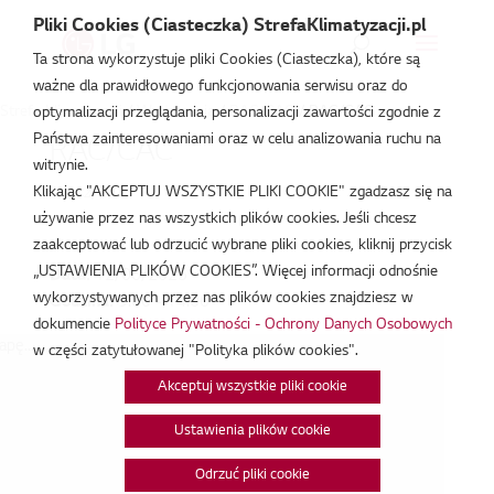
Pliki Cookies (Ciasteczka) StrefaKlimatyzacji.pl
Ta strona wykorzystuje pliki Cookies (Ciasteczka), które są
ważne dla prawidłowego funkcjonowania serwisu oraz do
Strefa Klimatyzacji
/
Wydarzenia
/
RAC/CAC
/
RAC/CAC
optymalizacji przeglądania, personalizacji zawartości zgodnie z
Państwa zainteresowaniami oraz w celu analizowania ruchu na
RAC/CAC
witrynie.
Klikając "AKCEPTUJ WSZYSTKIE PLIKI COOKIE" zgadzasz się na
cze 12, 2025
używanie przez nas wszystkich plików cookies. Jeśli chcesz
zaakceptować lub odrzucić wybrane pliki cookies, kliknij przycisk
„USTAWIENIA PLIKÓW COOKIES”. Więcej informacji odnośnie
Data:
12/06/2025
wykorzystywanych przez nas plików cookies znajdziesz w
Godzina:
9:00 - 14:00
dokumencie
Polityce Prywatności - Ochrony Danych Osobowych
pę...
w części zatytułowanej "Polityka plików cookies".
Akceptuj wszystkie pliki cookie
Ustawienia plików cookie
Odrzuć pliki cookie