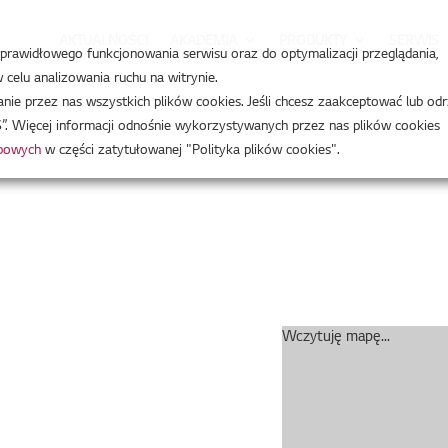
AKTUALNOŚCI
AKADEMIA
PRODUKTY
SERWIS
a prawidłowego funkcjonowania serwisu oraz do optymalizacji przeglądania,
celu analizowania ruchu na witrynie.
e przez nas wszystkich plików cookies. Jeśli chcesz zaakceptować lub odr
”. Więcej informacji odnośnie wykorzystywanych przez nas plików cookies
obowych
w części zatytułowanej "Polityka plików cookies".
Wczytuję mapę...