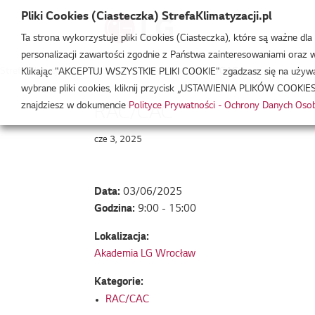
Pliki Cookies (Ciasteczka) StrefaKlimatyzacji.pl
Ta strona wykorzystuje pliki Cookies (Ciasteczka), które są ważne dl
personalizacji zawartości zgodnie z Państwa zainteresowaniami oraz w 
Strefa Klimatyzacji
/
Wydarzenia
/
RAC/CAC
/
RAC/CAC
Klikając "AKCEPTUJ WSZYSTKIE PLIKI COOKIE" zgadzasz się na używani
wybrane pliki cookies, kliknij przycisk „USTAWIENIA PLIKÓW COOKIES
znajdziesz w dokumencie
Polityce Prywatności - Ochrony Danych Os
RAC/CAC
cze 3, 2025
Data:
03/06/2025
Godzina:
9:00 - 15:00
Lokalizacja:
Akademia LG Wrocław
Kategorie:
RAC/CAC