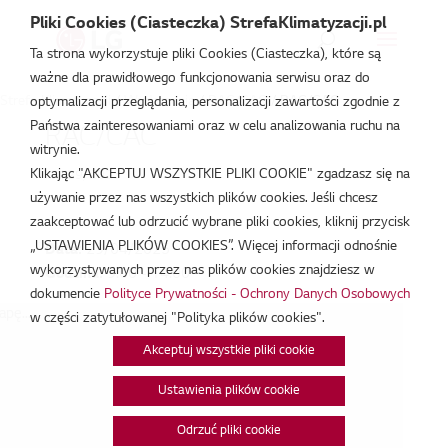
Pliki Cookies (Ciasteczka) StrefaKlimatyzacji.pl
Ta strona wykorzystuje pliki Cookies (Ciasteczka), które są
ważne dla prawidłowego funkcjonowania serwisu oraz do
Strefa Klimatyzacji
/
Wydarzenia
/
RAC/CAC
/
RAC/CAC
optymalizacji przeglądania, personalizacji zawartości zgodnie z
Państwa zainteresowaniami oraz w celu analizowania ruchu na
RAC/CAC
witrynie.
Klikając "AKCEPTUJ WSZYSTKIE PLIKI COOKIE" zgadzasz się na
kwi 29, 2025
używanie przez nas wszystkich plików cookies. Jeśli chcesz
zaakceptować lub odrzucić wybrane pliki cookies, kliknij przycisk
„USTAWIENIA PLIKÓW COOKIES”. Więcej informacji odnośnie
Data:
29/04/2025
wykorzystywanych przez nas plików cookies znajdziesz w
Godzina:
9:00 - 14:00
dokumencie
Polityce Prywatności - Ochrony Danych Osobowych
pę...
w części zatytułowanej "Polityka plików cookies".
Akceptuj wszystkie pliki cookie
Ustawienia plików cookie
Odrzuć pliki cookie