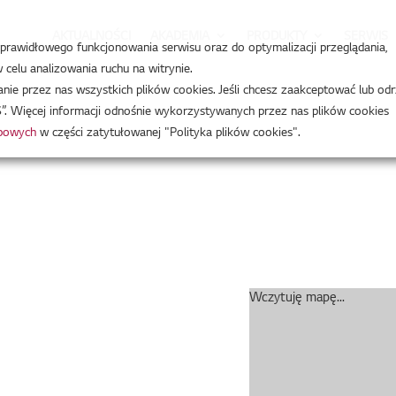
AKTUALNOŚCI
AKADEMIA
PRODUKTY
SERWIS
a prawidłowego funkcjonowania serwisu oraz do optymalizacji przeglądania,
celu analizowania ruchu na witrynie.
e przez nas wszystkich plików cookies. Jeśli chcesz zaakceptować lub odr
”. Więcej informacji odnośnie wykorzystywanych przez nas plików cookies
obowych
w części zatytułowanej "Polityka plików cookies".
Wczytuję mapę...