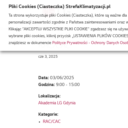
Pliki Cookies (Ciasteczka) StrefaKlimatyzacji.pl
Ta strona wykorzystuje pliki Cookies (Ciasteczka), które są ważne dl
personalizacji zawartości zgodnie z Państwa zainteresowaniami oraz w 
Strefa Klimatyzacji
/
Wydarzenia
/
RAC/CAC
/
RAC/CAC
Klikając "AKCEPTUJ WSZYSTKIE PLIKI COOKIE" zgadzasz się na używani
wybrane pliki cookies, kliknij przycisk „USTAWIENIA PLIKÓW COOKIES
znajdziesz w dokumencie
Polityce Prywatności - Ochrony Danych Os
RAC/CAC
cze 3, 2025
Data:
03/06/2025
Godzina:
9:00 - 15:00
Lokalizacja:
Akademia LG Gdynia
Kategorie:
RAC/CAC