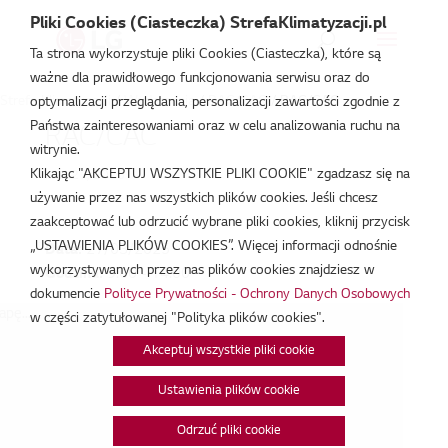
Pliki Cookies (Ciasteczka) StrefaKlimatyzacji.pl
Ta strona wykorzystuje pliki Cookies (Ciasteczka), które są
ważne dla prawidłowego funkcjonowania serwisu oraz do
Strefa Klimatyzacji
/
Wydarzenia
/
RAC/CAC
/
RAC/CAC
optymalizacji przeglądania, personalizacji zawartości zgodnie z
Państwa zainteresowaniami oraz w celu analizowania ruchu na
RAC/CAC
witrynie.
Klikając "AKCEPTUJ WSZYSTKIE PLIKI COOKIE" zgadzasz się na
mar 27, 2025
używanie przez nas wszystkich plików cookies. Jeśli chcesz
zaakceptować lub odrzucić wybrane pliki cookies, kliknij przycisk
„USTAWIENIA PLIKÓW COOKIES”. Więcej informacji odnośnie
Data:
27/03/2025
wykorzystywanych przez nas plików cookies znajdziesz w
Godzina:
9:00 - 14:00
dokumencie
Polityce Prywatności - Ochrony Danych Osobowych
pę...
w części zatytułowanej "Polityka plików cookies".
Akceptuj wszystkie pliki cookie
Ustawienia plików cookie
Odrzuć pliki cookie